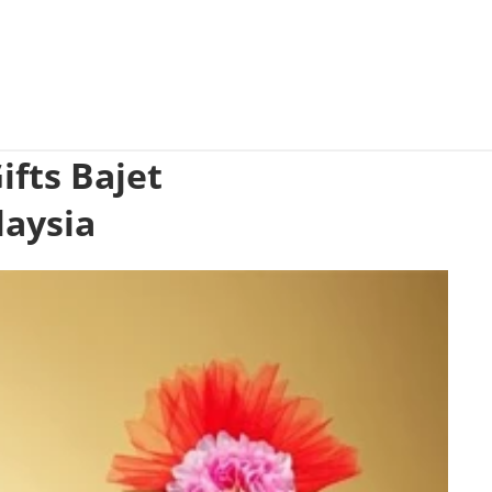
fts Bajet
laysia