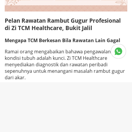
Pelan Rawatan Rambut Gugur Profesional
di
Zi TCM Healthcare
, Bukit Jalil
Mengapa TCM Berkesan Bila Rawatan Lain Gagal
Ramai orang mengabaikan bahawa pengawalan
kondisi tubuh adalah kunci. Zi TCM Healthcare
menyediakan diagnostik dan rawatan peribadi
sepenuhnya untuk menangani masalah rambut gugur
dari akar.
Proses Rawatan Kami
Konsultasi TCM Satu-ke-Satu:
Analisis kondisi
tubuh melalui pemerhatian, soal jawab, dan
diagnosis nadi
Preskripsi Herba Khusus:
Disesuaikan dengan
jenis seperti kekurangan darah, panas darah,