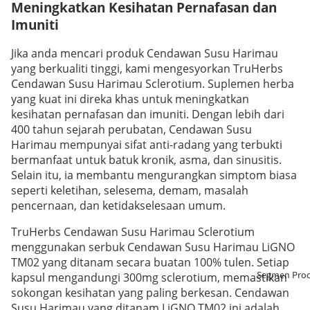
Meningkatkan Kesihatan Pernafasan dan
Imuniti
Jika anda mencari produk Cendawan Susu Harimau
yang berkualiti tinggi, kami mengesyorkan TruHerbs
Cendawan Susu Harimau Sclerotium. Suplemen herba
yang kuat ini direka khas untuk meningkatkan
kesihatan pernafasan dan imuniti. Dengan lebih dari
400 tahun sejarah perubatan, Cendawan Susu
Harimau mempunyai sifat anti-radang yang terbukti
bermanfaat untuk batuk kronik, asma, dan sinusitis.
Selain itu, ia membantu mengurangkan simptom biasa
seperti keletihan, selesema, demam, masalah
pencernaan, dan ketidakselesaan umum.
TruHerbs Cendawan Susu Harimau Sclerotium
menggunakan serbuk Cendawan Susu Harimau LiGNO
TM02 yang ditanam secara buatan 100% tulen. Setiap
Segmen Pro
kapsul mengandungi 300mg sclerotium, memastikan
sokongan kesihatan yang paling berkesan. Cendawan
Susu Harimau yang ditanam LiGNO TM02 ini adalah