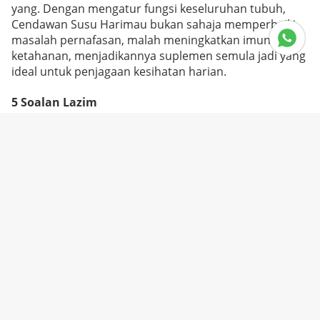
yang. Dengan mengatur fungsi keseluruhan tubuh,
Cendawan Susu Harimau bukan sahaja memperbaiki
masalah pernafasan, malah meningkatkan imuniti dan
ketahanan, menjadikannya suplemen semula jadi yang
ideal untuk penjagaan kesihatan harian.
5 Soalan Lazim
Bagaimana Cendawan Susu Harimau
meningkatkan fungsi pernafasan?
Melalui sifat anti-radang, sokongan imun, dan
antioksidan, Cendawan Susu Harimau dengan
berkesan meningkatkan fungsi pernafasan. Ia
mengurangkan keradangan dalam saluran pernafasan,
menguatkan pertahanan sistem imun, dan melindungi
sel-sel pernafasan daripada kerosakan oksidatif.
Penggunaan jangka panjang boleh membantu
Untuk Lela
mengurangkan alergi pernafasan, batuk, dan
ketidakselesaan lain.
Untuk