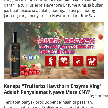
darah, iaitu
TruHerbs Hawthorn Enzyme King
. Ia bukan
jus buah biasa; ia adalah gabungan suci pelindung
jantung yang menyatukan Hawthorn dan Ume Salai.
Kenapa "
TruHerbs Hawthorn Enzyme King
"
Adalah Penyelamat Nyawa Masa CNY?
Segmen Pro
Terdapat banyak produk pencernaan di pasaran,
tetapi sebab kenapa TruHerbs digelar Raja Enzim