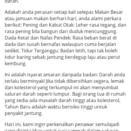
darah.
Adakah anda perasan setiap kali selepas Makan Besar
atau jamuan makan berhari-hari, anda alami perkara
berikut: Pening dan Kabut Otak: Leher rasa tegang, dan
rasa pening bila bangun dari duduk mencunggung.
Dada Ketat dan Nafas Pendek: Rasa beban berat di
dada dan susah bernafas walaupun cuma berjalan
sedikit. Tidur Terganggu: Badan letih, tapi tak boleh
tidur baring sebab jantung berdegup laju atau perut
kembung.
Ini adalah isyarat amaran daripada badan: Darah anda
terlalu berminyak! Jika tidak dibersihkan segera, lemak
dan kolesterol yang terkumpul ini akan menyumbat
saluran darah seperti lumpur. Bagi orang tua di rumah
yang sedia ada masalah darah tinggi atau kolesterol,
Tahun Baru adalah waktu berisiko tinggi untuk
penyakit jantung.
Hari ini, kami ingin perkenalkan penawar semulajadi
yang dicipta khas untuk cuci sampah dalam saluran