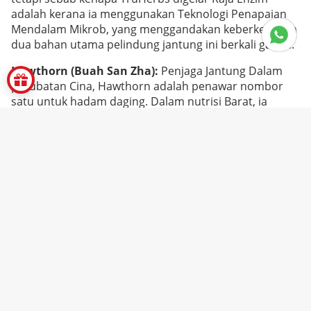
adalah kerana ia menggunakan Teknologi Penapaian
Mendalam Mikrob, yang menggandakan keberkesanan
dua bahan utama pelindung jantung ini berkali ganda.
Hawthorn (Buah San Zha):
Penjaga Jantung Dalam
perubatan Cina, Hawthorn adalah penawar nombor
satu untuk hadam daging. Dalam nutrisi Barat, ia
dikenali sebagai makanan untuk jantung.
Kuasa Turunkan Lipid:
Asid Hawthorn boleh galakkan
penguraian lemak, turunkan kolesterol jahat (LDL) dan
trigliserida dalam darah, serta halang ia daripada
melekat pada dinding saluran darah.
Kembang Saluran Darah:
Ia adalah pengembang
saluran darah semulajadi yang bantu lembutkan
saluran darah yang keras, membolehkan darah
mengalir lebih lancar, sekaligus bantu turunkan
tekanan darah tinggi.
Ume Salai (Buah Asam Kering):
Raja Alkali yang