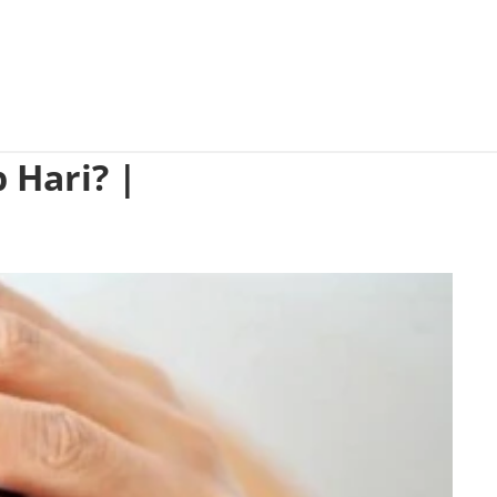
 Hari? |
i