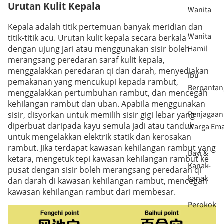
Urutan Kulit Kepala
Wanita
Kepala adalah titik pertemuan banyak meridian dan
Wanita
titik-titik acu. Urutan kulit kepala secara berkala
Hamil
dengan ujung jari atau menggunakan sisir boleh
merangsang peredaran saraf kulit kepala,
menggalakkan peredaran qi dan darah, menyediakan
Ibu
pemakanan yang mencukupi kepada rambut,
Berpantan
menggalakkan pertumbuhan rambut, dan mencegah
kehilangan rambut dan uban. Apabila menggunakan
Penjagaan
sisir, disyorkan untuk memilih sisir gigi lebar yang
diperbuat daripada kayu semula jadi atau tanduk
Warga Em
untuk mengelakkan elektrik statik dan kerosakan
rambut. Jika terdapat kawasan kehilangan rambut yang
Bayi &
ketara, mengetuk tepi kawasan kehilangan rambut ke
Kanak-
pusat dengan sisir boleh merangsang peredaran qi
kanak
dan darah di kawasan kehilangan rambut, mencegah
kawasan kehilangan rambut dari membesar.
Perokok