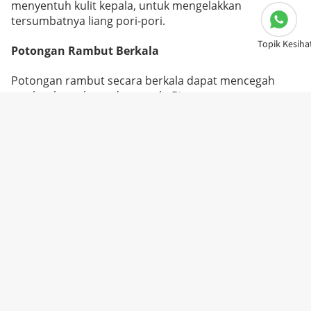
menyentuh kulit kepala, untuk mengelakkan
tersumbatnya liang pori-pori.
Topik Kesiha
Potongan Rambut Berkala
Potongan rambut secara berkala dapat mencegah
rambut bercabang dan patah. Biasanya, potong
rambut setiap 6 hingga 8 minggu sekali boleh menjaga
kesihatan dan kekemasan rambut. Selain itu, potongan
rambut juga membantu menghilangkan hujung
rambut yang rosak, menjadikan rambut kelihatan lebih
bertenaga.
Penyesuaian Gaya Hidup
Mengurangkan Tekanan
Tekanan adalah salah satu punca utama kehilangan
rambut. Melalui kaedah seperti yoga, meditasi, boleh
mengurangkan tekanan secara berkesan, memperbaiki
kesihatan keseluruhan, dan secara tidak langsung