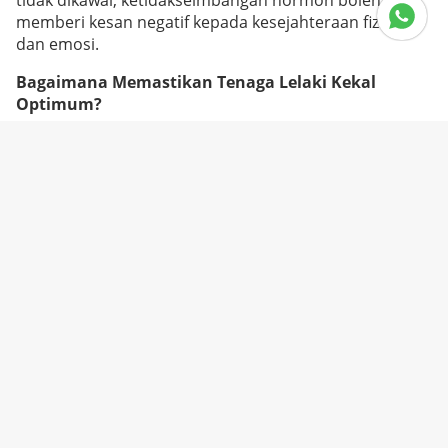
tidak dikawal, ketidakseimbangan hormon boleh
memberi kesan negatif kepada kesejahteraan fizikal
dan emosi.
Bagaimana Memastikan Tenaga Lelaki Kekal
Optimum?
Senaman yang konsisten, tidur mencukupi, dan diet
yang seimbang sangat penting untuk mengekalkan
tenaga lelaki. Selain itu, pengambilan suplemen seperti
Maca dan Zink boleh membantu menyokong
keseimbangan hormon serta meningkatkan tahap
tenaga.
Nutrien yang Disyorkan
Maca
: Mengandungi sterol tumbuhan dan
alkaloid yang membantu mengawal hormon,
meningkatkan ketahanan badan, dan menyokong
kesihatan keseluruhan.
Zink
: Mineral penting yang menyokong
pengeluaran testosteron, kesihatan reproduktif,