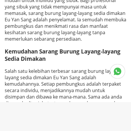
mudah untuk individu yang sibuk. Bagi profesional
yang sibuk yang tidak mempunyai masa untuk
memasak, sarang burung layang-layang sedia dimakan
Eu Yan Sang adalah penyelamat. Ia semudah membuka
pembungkus dan menikmati rasa dan manfaat
kesihatan sarang burung layang-layang tanpa
memerlukan sebarang persediaan.
Kemudahan Sarang Burung Layang-layang
Sedia Dimakan
Salah satu kelebihan terbesar sarang burung layang-
layang sedia dimakan Eu Yan Sang adalah
kemudahannya. Setiap pembungkus adalah terpaket
secara individu, menjadikannya mudah untuk
disimpan dan dibawa ke mana-mana. Sama ada anda
di rumah, di pejabat, atau sedang melancong, anda
boleh menikmati manfaat sarang burung layang-
layang tanpa kesulitan atau kotoran. Sarang burung
layang-layang sedia dimakan Eu Yan Sang juga
terdapat dalam pelbagai rasa, membolehkan anda