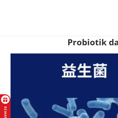
Probiotik d
REWARDS