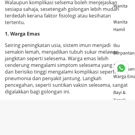
Walaupun komplikasi selsema boleh menjejaskan
Wanita
sesiapa sahaja, sesetengah golongan lebih mudah
terdedah kerana faktor fisiologi atau kesihatan
Wanita
tertentu.
Hamil
1. Warga Emas
Seiring peningkatan usia, sistem imun menjadi
Ibu
semakin lemah, menjadikan tubuh sukar melawan
Berpantan
jangkitan seperti selesema. Warga emas lebih
cenderung mengalami simptom selesema yang teruk
Penjagaan
dan berisiko tinggi mengalami komplikasi seperti
Warga Em
pneumonia dan penyakit jantung. Langkah
pencegahan, seperti suntikan vaksin selesema, sangat
digalakkan bagi golongan ini.
Bayi &
Kanak-
2. Bayi dan Kanak-Kanak Kecil
kanak
Kanak-kanak kecil, terutama yang berumur lima tahun
ke bawah, mempunyai sistem imun yang belum
Perokok
matang, menyebabkan mereka mudah terdedah
kepada komplikasi selesema. Bayi dan kanak-kanak