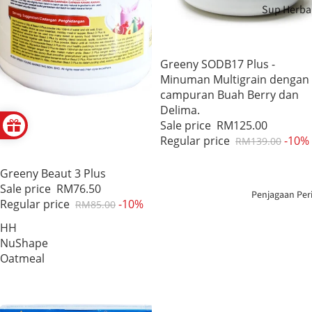
Sup Herba
Teh
Berpantan
Herba
Sale
Greeny SODB17 Plus -
Payudara 
Minuman Multigrain dengan
Tanpa
Badan
campuran Buah Berry dan
Sulfur
Delima.
Penjagaan
Sale price
RM125.00
Makanan
Mata
Regular price
-10%
RM139.00
Berkhasiat
Sale
Greeny Beaut 3 Plus
Penjagaan
Sale price
RM76.50
Enzim &
Hati
Penjagaan Per
Regular price
-10%
RM85.00
Cuka
HH
Penjagaan
NuShape
Pati &
Haid
Oatmeal
Kolagen
Kesihatan
Pelangsin
Mental