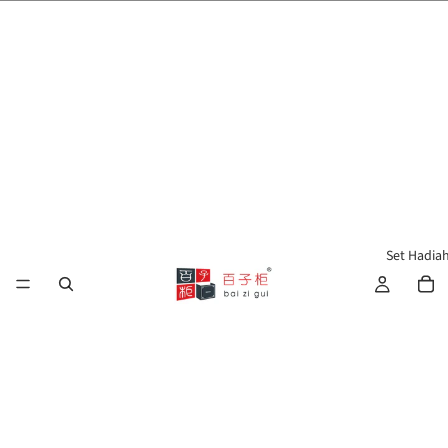
🌍 Penghantaran ke Seluruh Dunia 🇲🇾🇺🇸🇹🇼🇸🇬🇭🇰 🇦🇺🇨🇦🇬🇧
Set Hadia