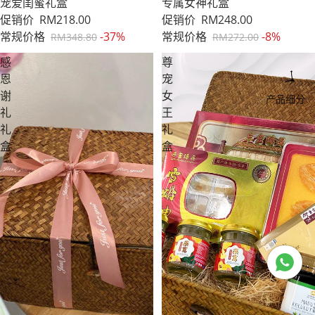
促销
宠爱闺蜜礼盒
售罄
专属女神礼盒
促销价
RM218.00
促销价
RM248.00
常规价格
-37%
常规价格
-8%
RM348.80
RM272.00
感
尊
恩
宠
谢
女
产品细分
礼
王
礼
礼
盒
盒