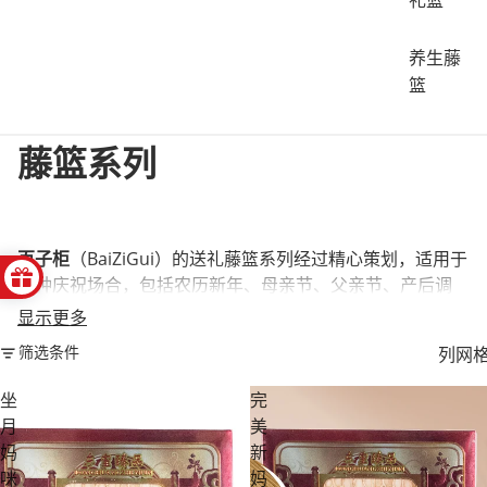
礼篮
养生藤
篮
藤篮系列
百子柜
（BaiZiGui）的送礼藤篮系列经过精心策划，适用于
各种庆祝场合，包括农历新年、母亲节、父亲节、产后调
理、长辈尊崇以及给挚爱的贴心馈赠。从
燕窝
到
养生茶
、
营
显示更多
养补品
和
滋补汤包
，每一款套装都将滋补与深意完美融合。
筛选条件
列网
精美的包装配上您的关怀寄语，让您一年四季都能送出健康
的祝福。
坐
完
月
美
妈
新
常见问题解答
咪
妈