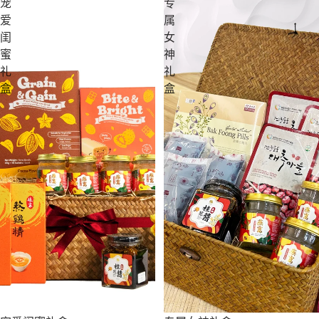
宠
专
爱
属
闺
女
蜜
神
礼
礼
盒
盒