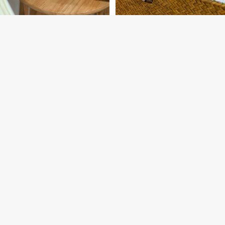
促销
感恩谢礼礼盒
促销
尊宠女王礼盒
促销价
RM258.00
促销价
RM308.00
常规价格
-13%
常规价格
-24%
RM298.70
RM409.90
愉
宠
悦
爱
闺
妈
蜜
咪
礼
礼
盒
盒