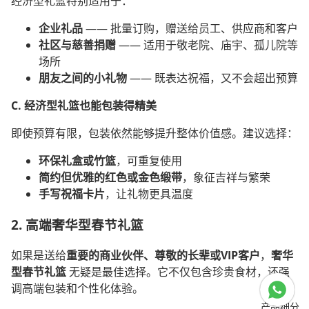
经济型礼篮特别适用于：
企业礼品
—— 批量订购，赠送给员工、供应商和客户
社区与慈善捐赠
—— 适用于敬老院、庙宇、孤儿院等
场所
朋友之间的小礼物
—— 既表达祝福，又不会超出预算
C. 经济型礼篮也能包装得精美
即使预算有限，包装依然能够提升整体价值感。建议选择：
环保礼盒或竹篮
，可重复使用
简约但优雅的红色或金色缎带
，象征吉祥与繁荣
手写祝福卡片
，让礼物更具温度
2. 高端奢华型春节礼篮
如果是送给
重要的商业伙伴、尊敬的长辈或VIP客户
，
奢华
型春节礼篮
无疑是最佳选择。它不仅包含珍贵食材，还强
调高端包装和个性化体验。
产品细分