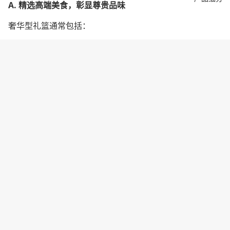
A. 精选高端美食，彰显尊贵品味
奢华型礼篮通常包括：
精选红酒及高级烈酒
（葡萄酒、威士忌、高端白酒）
珍贵滋补品
（鲍鱼、燕窝、海参、松露）
进口巧克力及手工糕点
（松露巧克力、马卡龙、法式
点心）
有机养生补品
（高丽参、优质蜂蜜、胶原蛋白饮品）
B. 适用于重要客户与至亲好友
奢华型礼篮通常适用于：
VIP企业客户和高管
—— 巩固商业关系
尊敬的家中长辈
—— 表达深厚的敬意与孝心
高端春节晚宴
—— 赠送给贵宾，彰显隆重
C. 高端个性化定制与包装
想让奢华型礼篮更具吸引力，可选择：