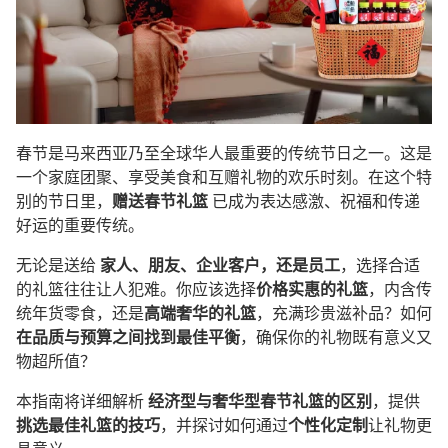
春节是马来西亚乃至全球华人最重要的传统节日之一。这是
一个家庭团聚、享受美食和互赠礼物的欢乐时刻。在这个特
别的节日里，
赠送春节礼篮
已成为表达感激、祝福和传递
好运的重要传统。
无论是送给
家人、朋友、企业客户，还是员工
，选择合适
的礼篮往往让人犯难。你应该选择
价格实惠的礼篮
，内含传
统年货零食，还是
高端奢华的礼篮
，充满珍贵滋补品？如何
在品质与预算之间找到最佳平衡
，确保你的礼物既有意义又
物超所值？
本指南将详细解析
经济型与奢华型春节礼篮的区别
，提供
挑选最佳礼篮的技巧
，并探讨如何通过
个性化定制
让礼物更