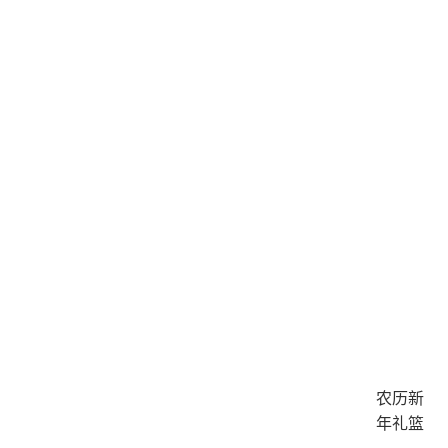
农历新
年礼篮