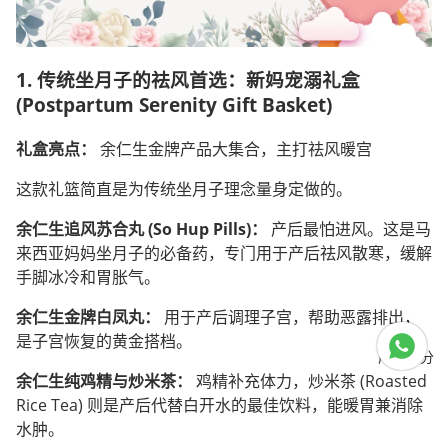
1. 传统坐月子的祛风首选：
新妈宠溺礼盒
(Postpartum Serenity Gift Basket)
礼盒亮点：
余仁生金牌产品大集合，主打祛风暖宫
这款礼篮简直是为传统坐月子理念量身定做的。
余仁生追风苏合丸 (So Hup Pills)：
产后最怕进风。这是马
来西亚妈妈坐月子的必备药，专门用于产后祛风散寒，缓解
手脚冰冷和胃胀气。
余仁生金牌白凤丸：
用于产后调理子宫，帮助恶露排出，
是子宫恢复的黄金搭档。
产品细分
余仁生纯鸡精与炒米茶：
鸡精补充体力，炒米茶 (Roasted
Rice Tea) 则是产后代替白开水的最佳饮料，能暖胃兼消除
水肿。