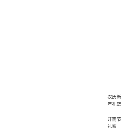
农历新
年礼篮
开斋节
礼篮